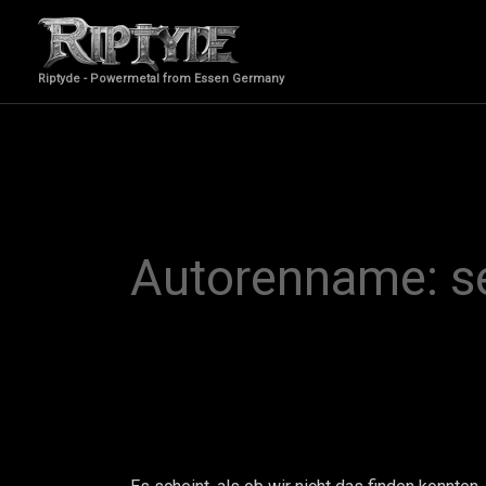
Suchen
Zum
nach:
Inhalt
springen
Riptyde - Powermetal from Essen Germany
Autorenname: s