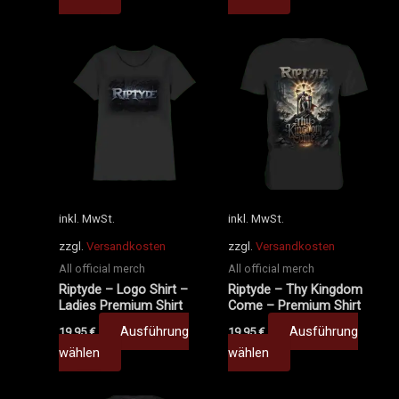
Dieses
Dieses
Produkt
Produkt
weist
weist
mehrere
mehrere
Varianten
Varianten
auf.
auf.
Die
Die
Optionen
Optionen
können
können
inkl. MwSt.
inkl. MwSt.
auf
auf
zzgl.
Versandkosten
zzgl.
Versandkosten
der
der
All official merch
All official merch
Produktseite
Produktseite
Riptyde – Logo Shirt –
Riptyde – Thy Kingdom
gewählt
gewählt
Ladies Premium Shirt
Come – Premium Shirt
werden
werden
Ausführung
Ausführung
19,95
€
19,95
€
wählen
wählen