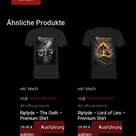
Ähnliche Produkte
Dieses
Dieses
Produkt
Produkt
weist
weist
mehrere
mehrere
Varianten
Varianten
auf.
auf.
Die
Die
Optionen
Optionen
können
können
inkl. MwSt.
inkl. MwSt.
auf
auf
zzgl.
Versandkosten
zzgl.
Versandkosten
der
der
All official merch
All official merch
Produktseite
Produktseite
Riptyde – The Oath –
Riptyde – Lord of Lies –
gewählt
gewählt
Premium Shirt
Premium Shirt
werden
werden
Ausführung
Ausführung
19,95
€
19,95
€
wählen
wählen