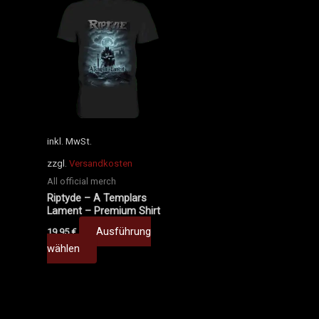
Dieses
Produkt
weist
mehrere
Varianten
auf.
Die
Optionen
können
inkl. MwSt.
auf
zzgl.
Versandkosten
der
All official merch
Produktseite
Riptyde – A Templars
gewählt
Lament – Premium Shirt
werden
Ausführung
19,95
€
wählen