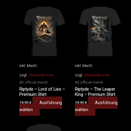
Dieses
Dieses
Produkt
Produkt
weist
weist
mehrere
mehrere
Varianten
Varianten
auf.
auf.
Die
Die
Optionen
Optionen
können
können
inkl. MwSt.
inkl. MwSt.
auf
auf
zzgl.
Versandkosten
zzgl.
Versandkosten
der
der
All official merch
All official merch
Produktseite
Produktseite
Riptyde – Lord of Lies –
Riptyde – The Leaper
gewählt
gewählt
Premium Shirt
King – Premium Shirt
werden
werden
Ausführung
Ausführung
19,95
€
19,95
€
wählen
wählen
Dieses