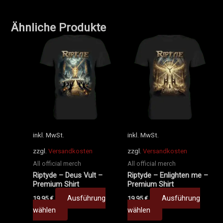
Ähnliche Produkte
Dieses
Dieses
Produkt
Produkt
weist
weist
mehrere
mehrere
Varianten
Varianten
auf.
auf.
Die
Die
Optionen
Optionen
können
können
inkl. MwSt.
inkl. MwSt.
auf
auf
zzgl.
Versandkosten
zzgl.
Versandkosten
der
der
All official merch
All official merch
Produktseite
Produktseite
Riptyde – Deus Vult –
Riptyde – Enlighten me –
gewählt
gewählt
Premium Shirt
Premium Shirt
werden
werden
Ausführung
Ausführung
19,95
€
19,95
€
wählen
wählen