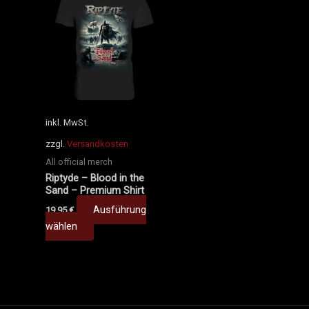
Produkt
weist
mehrere
Varianten
auf.
Die
Optionen
können
inkl. MwSt.
auf
zzgl.
Versandkosten
der
All official merch
Produktseite
Riptyde – Blood in the
gewählt
Sand – Premium Shirt
werden
Ausführung
19,95
€
wählen