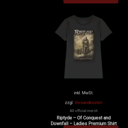
Dies
Prod
weis
mehr
Vari
auf.
Die
Opti
könn
auf
der
inkl. MwSt.
Prod
zzgl.
Versandkosten
gewä
All official merch
werd
Riptyde – Of Conquest and
Downfall – Ladies Premium Shirt