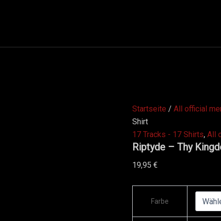
Riptyde
-
Thy
Kingdom
Come
-
Premium
Shirt
Menge
Startseite
/
All official m
Shirt
17 Tracks - 17 Shirts
,
All 
Riptyde – Thy King
19,95
€
Farbe