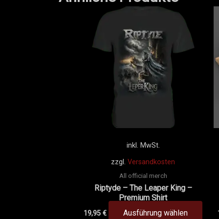
Dies
Prod
weis
mehr
Vari
auf.
Die
Opti
könn
auf
der
inkl. MwSt.
Prod
zzgl.
Versandkosten
gewä
All official merch
werd
Riptyde – The Leaper King –
Premium Shirt
Ausführung wählen
19,95
€