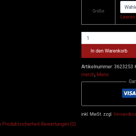
Größe
Leeren
In den Warenkorb
Artikelnummer:
3623253
merch
,
Mens
Gar
inkl. MwSt.
zzgl.
Versandko
n
Produktsicherheit
Bewertungen (0)