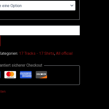
Kategorien:
17 Tracks - 17 Shirts
,
All official
antiert sicherer Checkout
sten