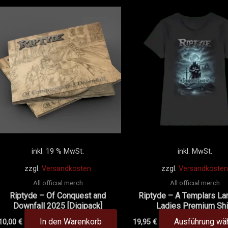
es
ukt
t
ere
anten
onen
en
inkl. 19 % MwSt.
inkl. MwSt.
uktseite
zzgl.
Versandkosten
zzgl.
Versandkosten
hlt
All official merch
All official merch
en
Riptyde – Of Conquest and
Riptyde – A Templars La
Downfall 2025 [Digipack]
Ladies Premium Shi
In den Warenkorb
Ausführung wä
10,00
€
19,95
€