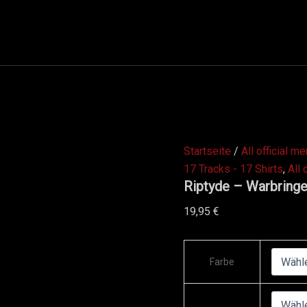
Riptyde
-
Warbringers
-
Premium
Shirt
Menge
Startseite
/
All official m
17 Tracks - 17 Shirts
,
All 
Riptyde – Warbringe
19,95
€
Farbe