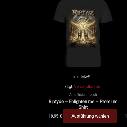
Prod
weis
mehr
Vari
auf.
Die
Opti
könn
auf
der
inkl. MwSt.
Prod
zzgl.
Versandkosten
gewä
All official merch
werd
Riptyde – Enlighten me – Premium
Shirt
Ausführung wählen
19,95
€
1