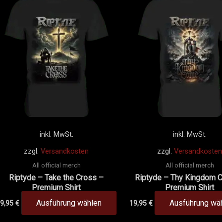
ukt
Produkt
t
weist
ere
mehrere
anten
Varianten
auf.
Die
onen
Optionen
en
können
auf
der
inkl. MwSt.
inkl. MwSt.
uktseite
Produktseite
zzgl.
Versandkosten
zzgl.
Versandkosten
hlt
gewählt
All official merch
All official merch
en
werden
Riptyde – Take the Cross –
Riptyde – Thy Kingdom 
Premium Shirt
Premium Shirt
Ausführung wählen
Ausführung wä
9,95
€
19,95
€