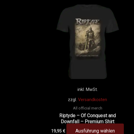
Dies
Prod
weis
mehr
Vari
auf.
Die
Opti
könn
auf
der
inkl. MwSt.
Prod
zzgl.
Versandkosten
gewä
All official merch
werd
Riptyde – Of Conquest and
Downfall – Premium Shirt
Ausführung wählen
19,95
€