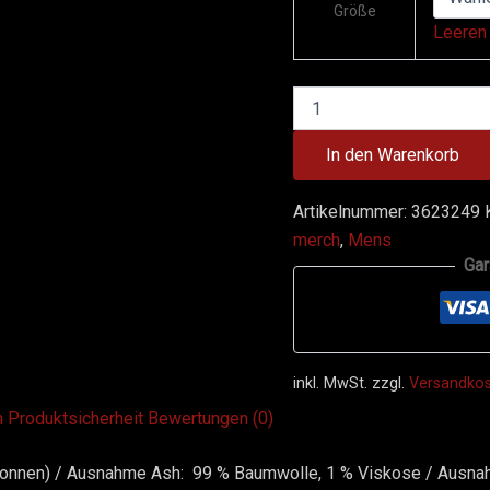
Größe
Leeren
In den Warenkorb
Artikelnummer:
3623249
merch
,
Mens
Gar
inkl. MwSt.
zzgl.
Versandko
n
Produktsicherheit
Bewertungen (0)
ponnen) / Ausnahme Ash: 99 % Baumwolle, 1 % Viskose / Ausna