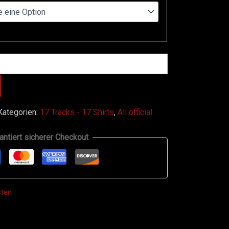
Kategorien:
17 Tracks - 17 Shirts
,
All official
antiert sicherer Checkout
sten