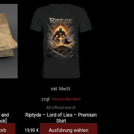
Dieses
Produkt
weist
mehrere
Varianten
auf.
Die
Optionen
können
auf
der
inkl. MwSt.
Produktseite
zzgl.
Versandkosten
gewählt
All official merch
werden
 and
Riptyde – Lord of Lies – Premium
ack]
Shirt
orb
Ausführung wählen
19,95
€