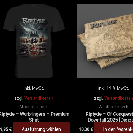
es
Dieses
ukt
Produkt
t
weist
ere
mehrere
anten
Varianten
auf.
Die
onen
Optionen
en
können
auf
der
inkl. MwSt.
inkl. 19 % MwSt.
uktseite
Produktseite
zzgl.
Versandkosten
zzgl.
Versandkosten
hlt
gewählt
All official merch
All official merch
en
werden
Riptyde – Warbringers – Premium
Riptyde – Of Conquest
Shirt
Downfall 2025 [Digip
Ausführung wählen
In den Warenk
9,95
€
10,00
€