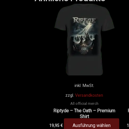
Dies
Prod
weis
mehr
Vari
auf.
Die
Opti
könn
auf
der
inkl. MwSt.
Prod
zzgl.
Versandkosten
gewä
All official merch
werd
Riptyde – The Oath – Premium
Shirt
Ausführung wählen
19,95
€
1