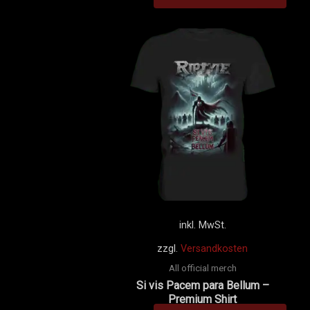
Dies
Prod
weis
mehr
Vari
auf.
Die
Opti
könn
auf
der
inkl. MwSt.
Prod
zzgl.
Versandkosten
gewä
All official merch
werd
Si vis Pacem para Bellum –
Premium Shirt