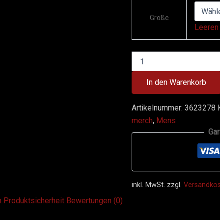
Größe
Leeren
In den Warenkorb
Artikelnummer:
3623278
merch
,
Mens
Gar
inkl. MwSt.
zzgl.
Versandko
n
Produktsicherheit
Bewertungen (0)