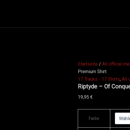
Riptyde
-
Of
Conquest
and
Downfall
-
Premium
Shirt
Menge
Startseite
/
All official m
Premium Shirt
17 Tracks - 17 Shirts
,
All 
Riptyde – Of Conque
19,95
€
Farbe